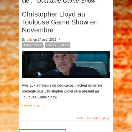
clé :
"Occitanie Game Show"
.
Christopher Lloyd au
Toulouse Game Show en
Novembre
By
Luis
on 24 août 2023
/
Autographes
,
Events - Salons
Avis aux amateurs de dédicaces, l’acteur qu’on ne
présente plus Christopher Lloyd sera présent au
Toulouse Game Show
Lire la suite
→
Retour en haut de page