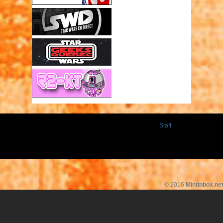
Staff
© 2016
Mintinbox.ne