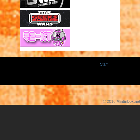
Staff
© 2016
Mintinbox.ne