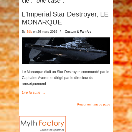
clé :
"one case"
.
L’Imperial Star Destroyer, LE
MONARQUE
By
Séb
on 26 mars 2019
/
Custom & Fan-Art
Le Monarque était un Star Destroyer, commandé par le
Capitaine Averen et dirigé par le directeur du
renseignement
Lire la suite
→
Retour en haut de page