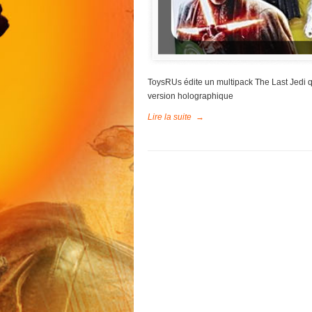
ToysRUs édite un multipack The Last Jedi q
version holographique
Lire la suite
→