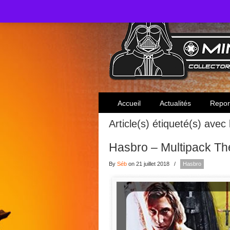
Toute l'actualité des collectionneurs Star W
Accueil
Actualités
Repor
Article(s) étiqueté(s) avec
Hasbro – Multipack Th
By
Séb
on 21 juillet 2018
/
Hasbro