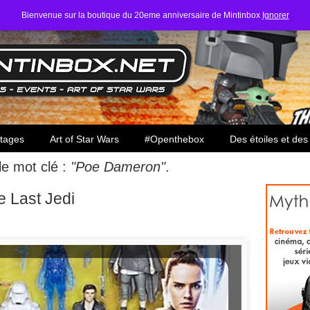
Bienvenue sur la boutique du 20eme anniversaire de Mintinbox
Ignorer
ars
tages
Art of Star Wars
#Openthebox
Des étoiles et des
 le mot clé :
"Poe Dameron"
.
e Last Jedi