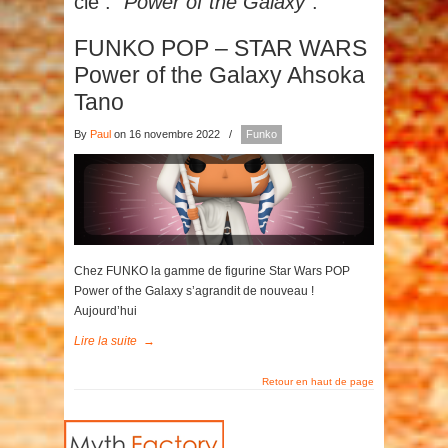
clé :
"Power of the Galaxy"
.
FUNKO POP – STAR WARS
Power of the Galaxy Ahsoka
Tano
By
Paul
on 16 novembre 2022
/
Funko
Chez FUNKO la gamme de figurine Star Wars POP
Power of the Galaxy s’agrandit de nouveau !
Aujourd’hui
Lire la suite
→
Retour en haut de page