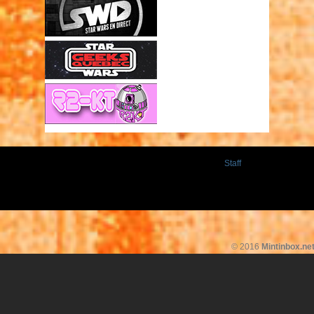
Staff
© 2016
Mintinbox.ne