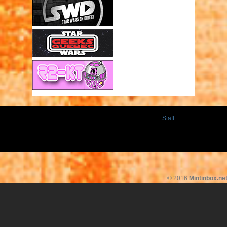
Staff
© 2016
Mintinbox.ne