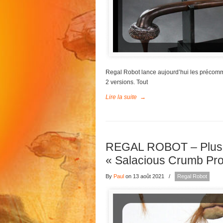
Regal Robot lance aujourd’hui les précomm
2 versions. Tout
Lire la suite
→
REGAL ROBOT – Plus de
« Salacious Crumb Pro
By
Paul
on 13 août 2021
/
Regal Robot