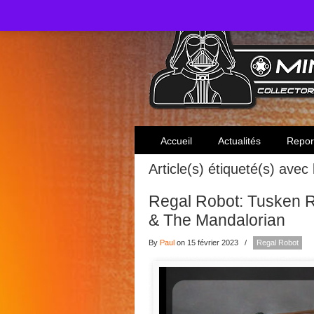
Toute l'actualité des collectionneurs Star W
Accueil
Actualités
Repor
Article(s) étiqueté(s) avec
Regal Robot: Tusken R
& The Mandalorian
By
Paul
on 15 février 2023
/
Regal Robot