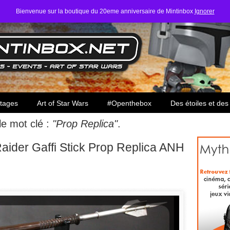
Bienvenue sur la boutique du 20eme anniversaire de Mintinbox
Ignorer
ars
tages
Art of Star Wars
#Openthebox
Des étoiles et des
 le mot clé :
"Prop Replica"
.
aider Gaffi Stick Prop Replica ANH