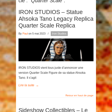
clé :
"Quarter Scale"
.
IRON STUDIOS – Statue
Ahsoka Tano Legacy Replica
Quarter Scale Replica
By
Paul
on 5 mai 2023
/
Iron Studios
IRON STUDIOS vient tous juste d’annoncer une
version Quarter Scale Figure de sa statue Ahsoka
Tano. Il s’agit
Lire la suite
→
Retour en haut de page
Sideshow Collectibles – Le