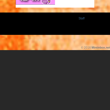
Staff
© 2016
Mintinbox.ne