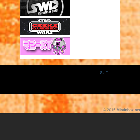
Staff
© 2016
Mintinbox.ne