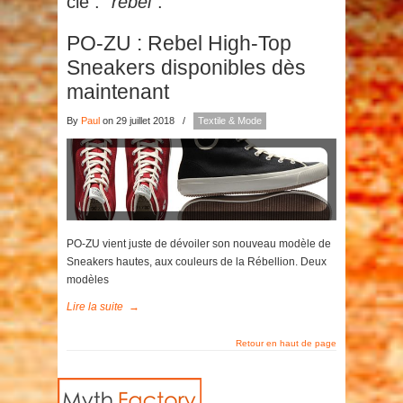
clé :
"rebel"
.
PO-ZU : Rebel High-Top
Sneakers disponibles dès
maintenant
By
Paul
on 29 juillet 2018
/
Textile & Mode
PO-ZU vient juste de dévoiler son nouveau modèle de
Sneakers hautes, aux couleurs de la Rébellion. Deux
modèles
Lire la suite
→
Retour en haut de page