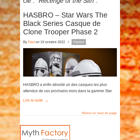
clé :
"Recenge of the Sith"
.
HASBRO – Star Wars The
Black Series Casque de
Clone Trooper Phase 2
By
Paul
on 19 octobre 2022
/
Hasbro
HASBRO a enfin dévoilé un des casques les plus
attendus de ces prochains mois dans la gamme Star
Lire la suite
→
Retour en haut de page