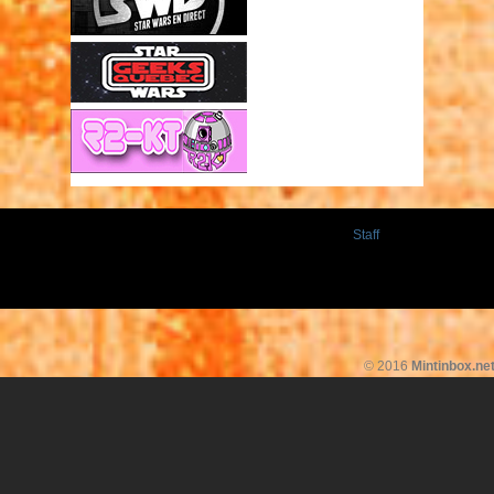
Staff
© 2016
Mintinbox.ne