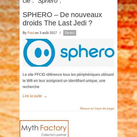
clé :
"Sphero"
.
SPHERO – De nouveaux
droids The Last Jedi ?
By
Paul
on 3 août 2017
/
Divers
Le site FFCID référence tous les périphériques utilisant
le Wifi en leur assignant un identifiant unique, une
recherche
Lire la suite
→
Retour en haut de page