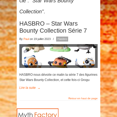
clé :
"Star Wars Bounty
Collection"
.
HASBRO – Star Wars
Bounty Collection Série 7
By
Paul
on 19 juillet 2023
/
Hasbro
HASBRO nous dévoile ce matin la série 7 des figurines
Star Wars Bounty Collection, et cette fois-ci Grogu
Lire la suite
→
Retour en haut de page