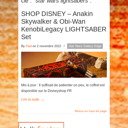
clé :
"star wars lightsabers"
.
SHOP DISNEY – Anakin
Skywalker & Obi-Wan
KenobiLegacy LIGHTSABER
Set
By
Paul
on 2 novembre 2022
/
Star Wars Galaxy Edge
Mis à jour : Il suffisait de patienter un peu, le coffret est
disponible sur le Disneyshop FR
Lire la suite
→
Retour en haut de page