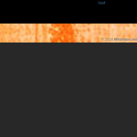
Staff
© 2016
Mintinbox.ne