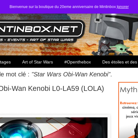
Bienvenue sur la boutique du 20eme anniversaire de Mintinbox
Ignorer
ars
tages
Art of Star Wars
#Openthebox
Des étoiles et des
 le mot clé :
"Star Wars Obi-Wan Kenobi"
.
Obi-Wan Kenobi L0-LA59 (LOLA)