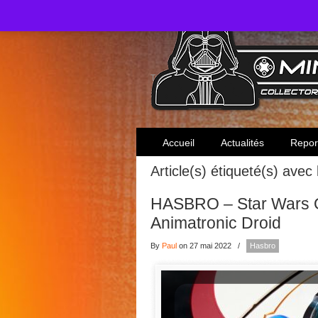
Toute l'actualité des collectionneurs Star W
Accueil
Actualités
Repor
Article(s) étiqueté(s) avec
HASBRO – Star Wars 
Animatronic Droid
By
Paul
on 27 mai 2022
/
Hasbro