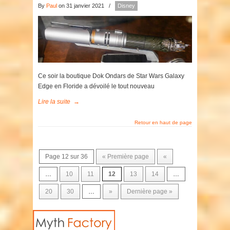
By
Paul
on 31 janvier 2021
/
Disney
Ce soir la boutique Dok Ondars de Star Wars Galaxy
Edge en Floride a dévoilé le tout nouveau
Lire la suite
→
Retour en haut de page
Page 12 sur 36
« Première page
«
…
10
11
12
13
14
…
20
30
…
»
Dernière page »