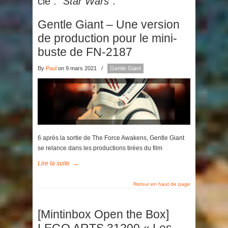
clé :
"Star Wars"
.
Gentle Giant – Une version
de production pour le mini-
buste de FN-2187
By
Paul
on 9 mars 2021
/
Gentle Giant
6 après la sortie de The Force Awakens, Gentle Giant
se relance dans les productions tirées du film
Lire la suite
→
Retour en haut de page
[Mintinbox Open the Box]