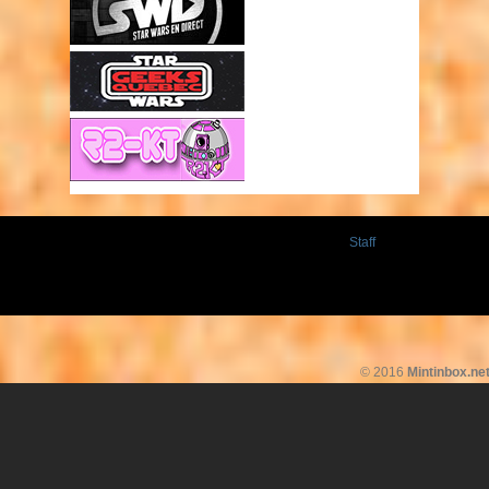
Staff
© 2016
Mintinbox.ne