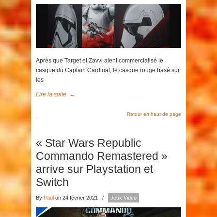
Après que Target et Zavvi aient commercialisé le
casque du Captain Cardinal, le casque rouge basé sur
les
Lire la suite
→
Retour en haut de page
« Star Wars Republic
Commando Remastered »
arrive sur Playstation et
Switch
By
Paul
on 24 février 2021
/
Jeux Video