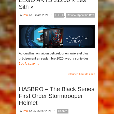
LEGO ARTS 31200 « Les
Sith »
By
Paul
on 3 mars 2021
/
LEGO
,
Review Open the Box
Aujourd'hui, on fait un petit retour en arrière et plus
précisément en septembre 2020 avec la sortie des
Lire la suite
→
Retour en haut de page
HASBRO – The Black Series
First Order Stormtrooper
Helmet
By
Paul
on 25 février 2021
/
Hasbro