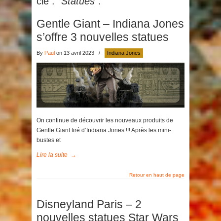
clé :
"Statues"
.
Gentle Giant – Indiana Jones
s’offre 3 nouvelles statues
By
Paul
on 13 avril 2023
/
Indiana Jones
On continue de découvrir les nouveaux produits de
Gentle Giant tiré d’Indiana Jones !!! Après les mini-
bustes et
Lire la suite
→
Retour en haut de page
Disneyland Paris – 2
nouvelles statues Star Wars