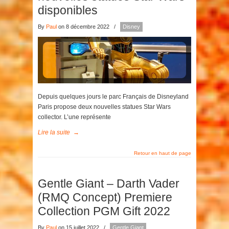
disponibles
By
Paul
on 8 décembre 2022
/
Disney
Depuis quelques jours le parc Français de Disneyland
Paris propose deux nouvelles statues Star Wars
collector. L’une représente
Lire la suite
→
Retour en haut de page
Gentle Giant – Darth Vader
(RMQ Concept) Premiere
Collection PGM Gift 2022
By
Paul
on 15 juillet 2022
/
Gentle Giant