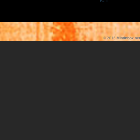
Staff
© 2016
Mintinbox.ne