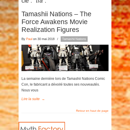
clé :
"tfa"
.
Tamashii Nations – The
Force Awakens Movie
Realization Figures
By
Paul
on 30 mai 2018
/
Tamashii Nations
La semaine dernière lors de Tamashii Nations Comic
Con, le fabricant a dévoilé toutes ses nouveautés.
Nous vous
Lire la suite
→
Retour en haut de page