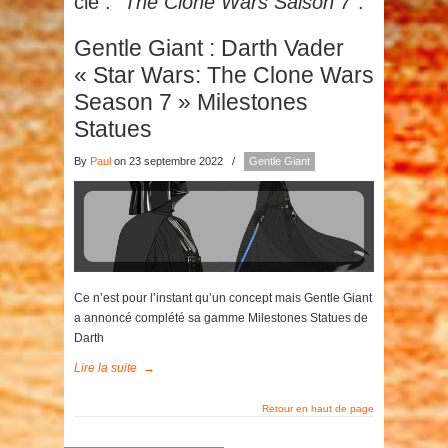
clé :
"The Clone Wars Saison 7"
.
Gentle Giant : Darth Vader
« Star Wars: The Clone Wars
Season 7 » Milestones
Statues
By
Paul
on 23 septembre 2022
/
Gentle Giant
Ce n’est pour l’instant qu’un concept mais Gentle Giant
a annoncé complété sa gamme Milestones Statues de
Darth
Lire la suite
→
Retour en haut de page