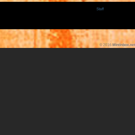
Staff
© 2016
Mintinbox.ne