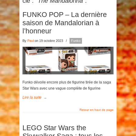
clé :
"The Mandalorina"
.
FUNKO POP – La dernière
saison de Mandalorian à
l’honneur
By
Paul
on 19 octobre 2023
/
Funko
Funko dévoile encore plus de figurine tirée de la saga
Star Wars avec une vague complète de figurine
Lire la suite
→
Retour en haut de page
LEGO Star Wars the