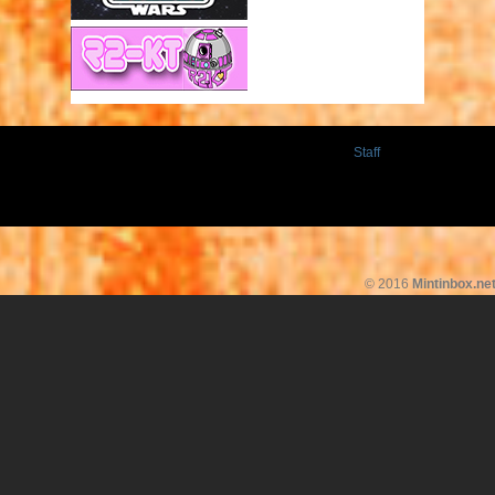
Staff
© 2016
Mintinbox.ne