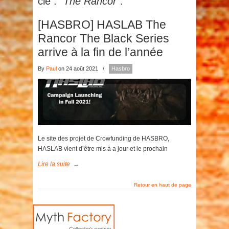
clé :
"The Rancor"
.
[HASBRO] HASLAB The
Rancor The Black Series
arrive à la fin de l’année
By
Paul
on 24 août 2021
/
Hasbro
Le site des projet de Crowfunding de HASBRO,
HASLAB vient d’être mis à a jour et le prochain
Lire la suite
→
Retour en haut de page