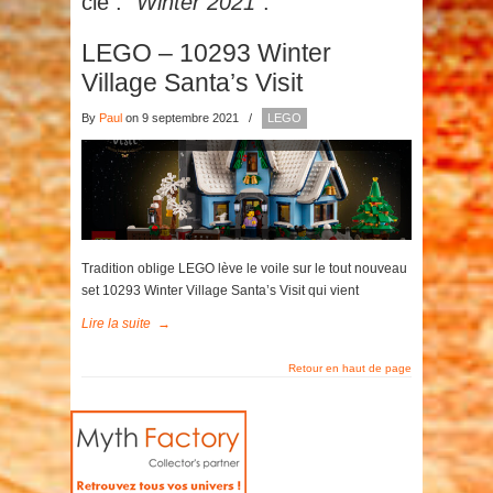
clé :
"Winter 2021"
.
LEGO – 10293 Winter
Village Santa’s Visit
By
Paul
on 9 septembre 2021
/
LEGO
Tradition oblige LEGO lève le voile sur le tout nouveau
set 10293 Winter Village Santa’s Visit qui vient
Lire la suite
→
Retour en haut de page