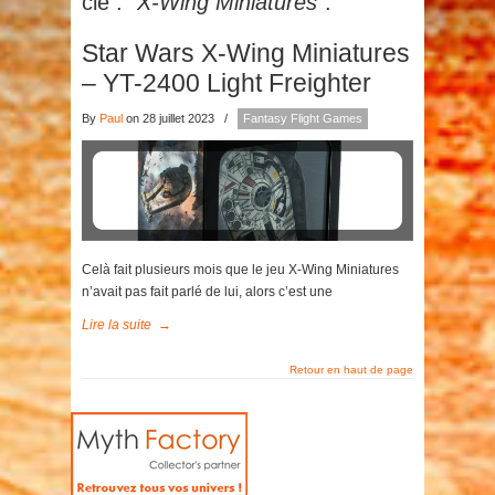
clé :
"X-Wing Miniatures"
.
Star Wars X-Wing Miniatures
– YT-2400 Light Freighter
By
Paul
on 28 juillet 2023
/
Fantasy Flight Games
Celà fait plusieurs mois que le jeu X-Wing Miniatures
n’avait pas fait parlé de lui, alors c’est une
Lire la suite
→
Retour en haut de page