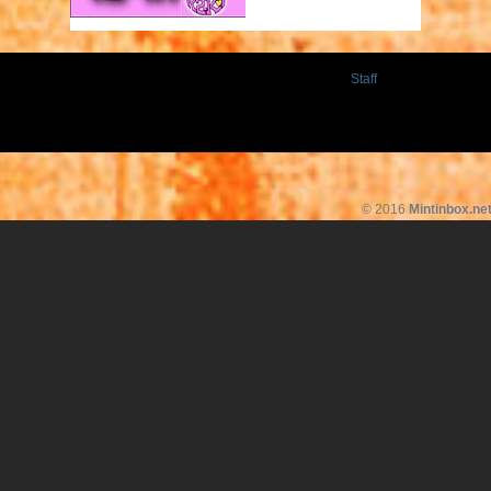
Staff
© 2016
Mintinbox.ne