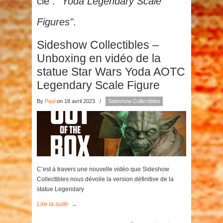
clé :
"Yoda Legendary Scale
Figures"
.
Sideshow Collectibles –
Unboxing en vidéo de la
statue Star Wars Yoda AOTC
Legendary Scale Figure
By
Paul
on 18 avril 2023
/
Sideshow Collectibles
C’est à travers une nouvelle vidéo que Sideshow
Collectibles nous dévoile la version définitive de la
statue Legendary
Lire la suite
→