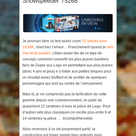
Snowspeeder 75268
Je pourrais faire ce test assez court:
91 pièces pour
19,99€
, cherchez l’erreur… Franchement quand je
relis
mes tests passés
, j’étais assez fan de ce type de
concept, comment convertir les plus jeunes bambins
fans de Duplo aux Lego en permettant aux plus jeunes
(donc 4 ans et plus) e s’initier aux petites briques pour
un résultat assez bluffant et de profiter de quelques
personnages qui sont au centre de l’amusement.
Mais là, je ne comprends pas la tarification de cette
gamme depuis son commencement, on parle de
quasiment 22 centimes d’euro la pièce de Lego. Pour
d’autres sets plus classiques on oscille plus entre 9 et
14 centimes la pièce … Incompréhensible
Alors revenons à ce set proprement parlé, la
construction est hyper simple bien entendu mais