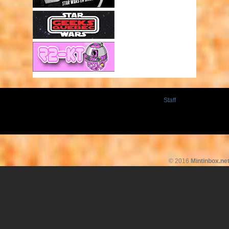
Staff
© 2016
Mintinbox.ne