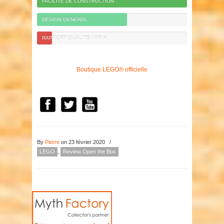
FACILITE DE CONSTRUCTION
DESIGN GENERAL
RAPPORT QUALITE / PRIX
Boutique LEGO® officielle
By
Pierre
on 23 février 2020
/
LEGO
,
Review Open the Box