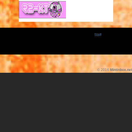
Staff
© 2016
Mintinbox.ne