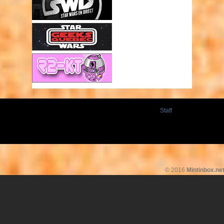
Staff
© 2016
Mintinbox.ne