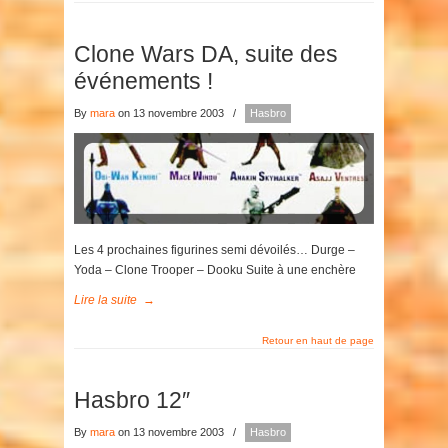
Clone Wars DA, suite des
événements !
By
mara
on 13 novembre 2003
/
Hasbro
Les 4 prochaines figurines semi dévoilés… Durge –
Yoda – Clone Trooper – Dooku Suite à une enchère
Lire la suite
→
Retour en haut de page
Hasbro 12″
By
mara
on 13 novembre 2003
/
Hasbro