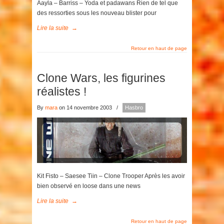
Aayla – Barriss – Yoda et padawans Rien de tel que
des ressorties sous les nouveau blister pour
Lire la suite
→
Retour en haut de page
Clone Wars, les figurines
réalistes !
By
mara
on 14 novembre 2003
/
Hasbro
Kit Fisto – Saesee Tiin – Clone Trooper Après les avoir
bien observé en loose dans une news
Lire la suite
→
Retour en haut de page