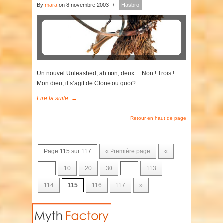
By
mara
on 8 novembre 2003
/
Hasbro
Un nouvel Unleashed, ah non, deux… Non ! Trois !
Mon dieu, il s’agit de Clone ou quoi?
Lire la suite
→
Retour en haut de page
Page 115 sur 117
« Première page
«
…
10
20
30
…
113
114
115
116
117
»