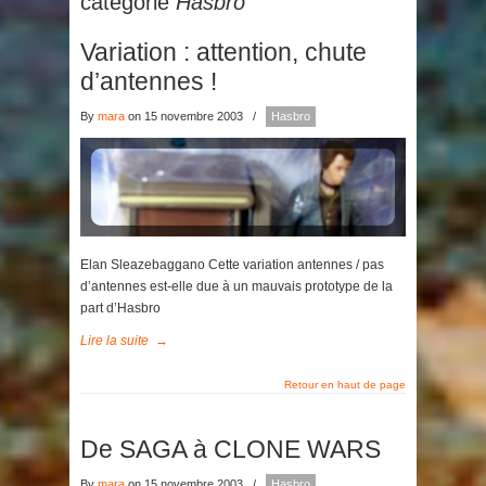
catégorie
Hasbro
Variation : attention, chute
d’antennes !
By
mara
on 15 novembre 2003
/
Hasbro
Elan Sleazebaggano Cette variation antennes / pas
d’antennes est-elle due à un mauvais prototype de la
part d’Hasbro
Lire la suite
→
Retour en haut de page
De SAGA à CLONE WARS
By
mara
on 15 novembre 2003
/
Hasbro