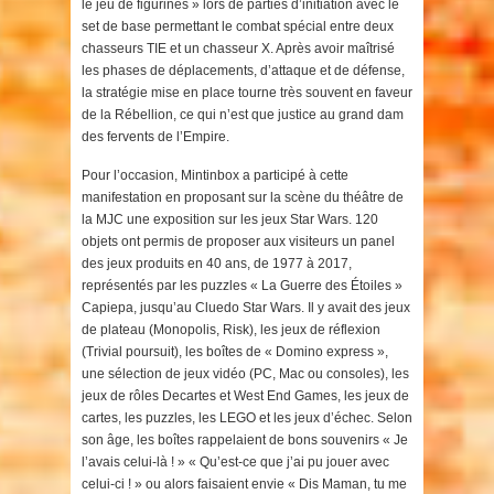
le jeu de figurines » lors de parties d’initiation avec le
set de base permettant le combat spécial entre deux
chasseurs TIE et un chasseur X. Après avoir maîtrisé
les phases de déplacements, d’attaque et de défense,
la stratégie mise en place tourne très souvent en faveur
de la Rébellion, ce qui n’est que justice au grand dam
des fervents de l’Empire.
Pour l’occasion, Mintinbox a participé à cette
manifestation en proposant sur la scène du théâtre de
la MJC une exposition sur les jeux Star Wars. 120
objets ont permis de proposer aux visiteurs un panel
des jeux produits en 40 ans, de 1977 à 2017,
représentés par les puzzles « La Guerre des Étoiles »
Capiepa, jusqu’au Cluedo Star Wars. Il y avait des jeux
de plateau (Monopolis, Risk), les jeux de réflexion
(Trivial poursuit), les boîtes de « Domino express »,
une sélection de jeux vidéo (PC, Mac ou consoles), les
jeux de rôles Decartes et West End Games, les jeux de
cartes, les puzzles, les LEGO et les jeux d’échec. Selon
son âge, les boîtes rappelaient de bons souvenirs « Je
l’avais celui-là ! » « Qu’est-ce que j’ai pu jouer avec
celui-ci ! » ou alors faisaient envie « Dis Maman, tu me