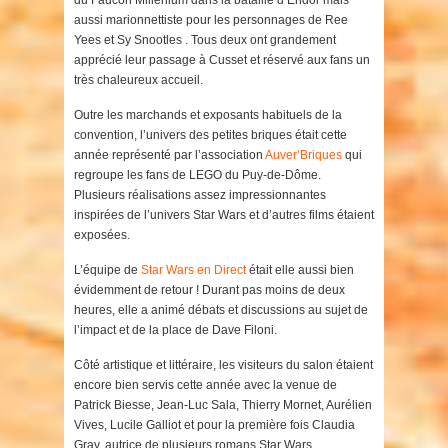
du Faucon Millenium dans la bataille d’Endor mais
aussi marionnettiste pour les personnages de Ree
Yees et Sy Snootles . Tous deux ont grandement
apprécié leur passage à Cusset et réservé aux fans un
très chaleureux accueil.
Outre les marchands et exposants habituels de la
convention, l’univers des petites briques était cette
année représenté par l’association
Auver’Briques
qui
regroupe les fans de LEGO du Puy-de-Dôme.
Plusieurs réalisations assez impressionnantes
inspirées de l’univers Star Wars et d’autres films étaient
exposées.
L’équipe de
Star Wars en Direct
était elle aussi bien
évidemment de retour ! Durant pas moins de deux
heures, elle a animé débats et discussions au sujet de
l’impact et de la place de Dave Filoni.
Côté artistique et littéraire, les visiteurs du salon étaient
encore bien servis cette année avec la venue de
Patrick Biesse, Jean-Luc Sala, Thierry Mornet, Aurélien
Vives, Lucile Galliot et pour la première fois Claudia
Gray, autrice de plusieurs romans Star Wars.