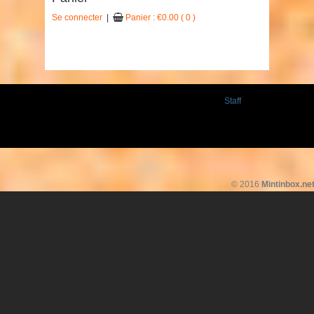
Se connecter
|
Panier :
€
0.00
( 0 )
Staff
© 2016
Mintinbox.ne