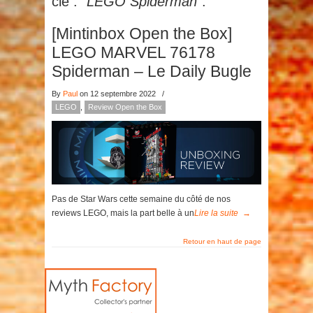
clé :
"LEGO Spiderman"
.
[Mintinbox Open the Box]
LEGO MARVEL 76178
Spiderman – Le Daily Bugle
By
Paul
on 12 septembre 2022
/
LEGO
,
Review Open the Box
Pas de Star Wars cette semaine du côté de nos
reviews LEGO, mais la part belle à un
Lire la suite
→
Retour en haut de page