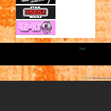
Staff
© 2016
Mintinbox.ne