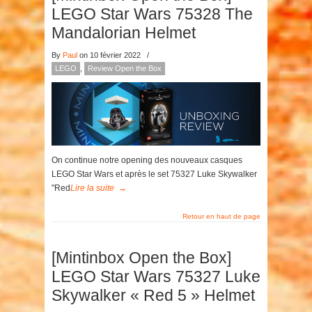
LEGO Star Wars 75328 The
Mandalorian Helmet
By
Paul
on 10 février 2022
/
LEGO
,
Review Open the Box
On continue notre opening des nouveaux casques
LEGO Star Wars et après le set 75327 Luke Skywalker
"Red
Lire la suite
→
Retour en haut de page
[Mintinbox Open the Box]
LEGO Star Wars 75327 Luke
Skywalker « Red 5 » Helmet