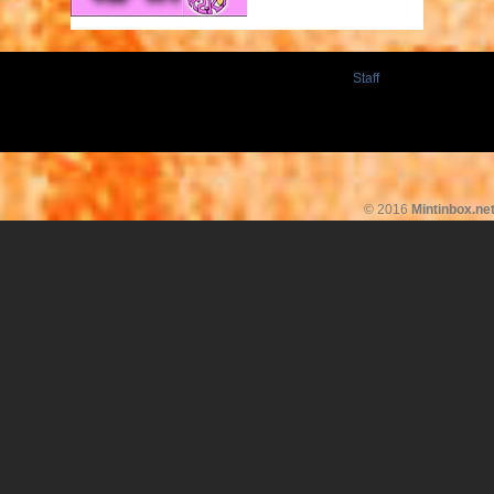
Staff
© 2016
Mintinbox.ne