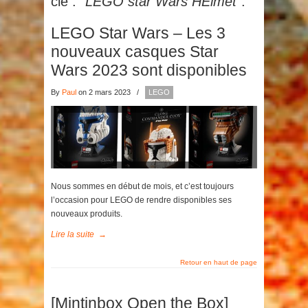
clé :
"LEGO star Wars HElmet"
.
LEGO Star Wars – Les 3
nouveaux casques Star
Wars 2023 sont disponibles
By
Paul
on 2 mars 2023
/
LEGO
Nous sommes en début de mois, et c’est toujours
l’occasion pour LEGO de rendre disponibles ses
nouveaux produits.
Lire la suite
→
Retour en haut de page
[Mintinbox Open the Box]