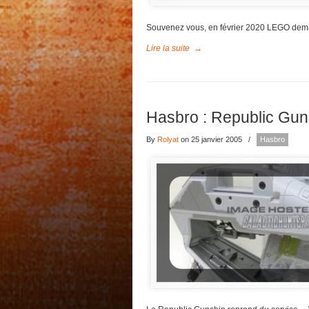
Souvenez vous, en février 2020 LEGO demand
Lire la suite
→
Hasbro : Republic Guns
By
Rolyat
on 25 janvier 2005
/
Hasbro