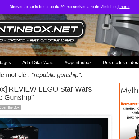
Bienvenue sur la boutique du 20eme anniversaire de Mintinbox
Ignorer
ars
tages
Art of Star Wars
#Openthebox
Des étoiles et des
 le mot clé :
"republic gunship"
.
Box] REVIEW LEGO Star Wars
c Gunship”
Open the Box