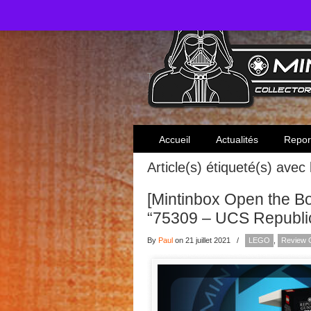
Toute l'actualité des collectionneurs Star W
Accueil
Actualités
Repor
Article(s) étiqueté(s) avec
[Mintinbox Open the 
“75309 – UCS Republi
By
Paul
on 21 juillet 2021
/
LEGO
,
Review 