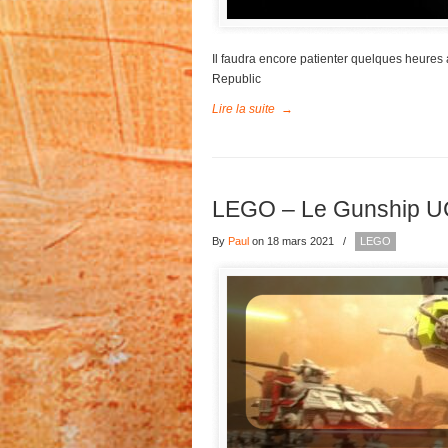
Il faudra encore patienter quelques heure
Republic
Lire la suite
→
LEGO – Le Gunship UC
By
Paul
on 18 mars 2021
/
LEGO