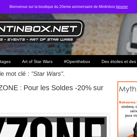
Bienvenue sur la boutique du 20eme anniversaire de Mintinbox
Ignorer
ars
tages
Art of Star Wars
#Openthebox
Des étoiles et des
 le mot clé :
"Star Wars"
.
NE : Pour les Soldes -20% sur