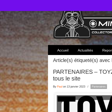
Toute l'actualité des collectionneurs Star W
Accueil
Actualités
Repor
Article(s) étiqueté(s) avec
PARTENAIRES – TOYZO
tous le site
By
Paul
on 13 janvier 2023
/
Partenaires