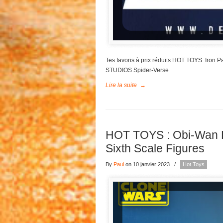
Tes favoris à prix réduits HOT TOYS Iron
STUDIOS Spider-Verse
Lire la suite
→
HOT TOYS : Obi-Wan K
Sixth Scale Figures
By
Paul
on 10 janvier 2023
/
Hot Toys