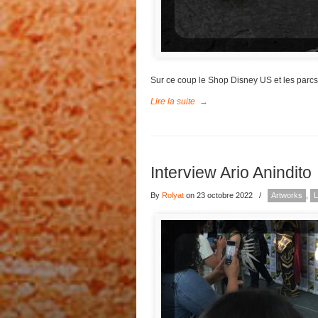
Sur ce coup le Shop Disney US et les parc
Lire la suite
→
Interview Ario Anindito
By
Rolyat
on 23 octobre 2022
/
Artworks
,
L