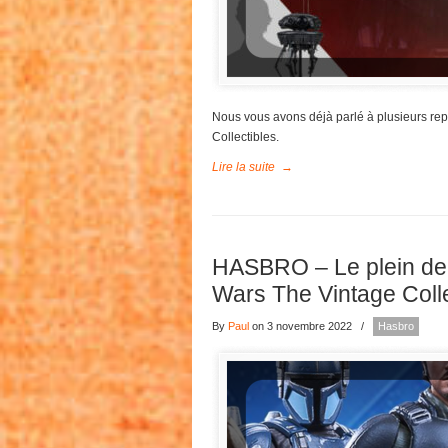
Nous vous avons déjà parlé à plusieurs r
Collectibles.
Lire la suite
→
HASBRO – Le plein de
Wars The Vintage Coll
By
Paul
on 3 novembre 2022
/
Hasbro