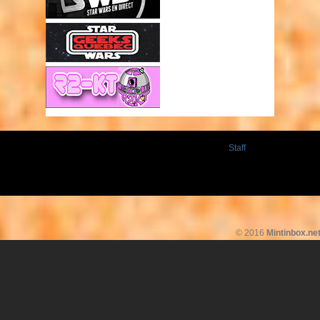
Staff
© 2016
Mintinbox.ne