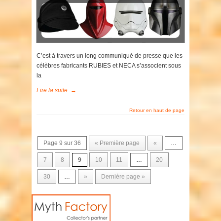
C’est à travers un long communiqué de presse que les
célèbres fabricants RUBIES et NECA s’associent sous
la
Lire la suite
→
Retour en haut de page
Page 9 sur 36
« Première page
«
…
7
8
9
10
11
…
20
30
…
»
Dernière page »