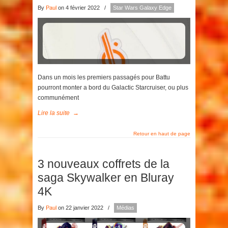
By
Paul
on 4 février 2022
/
Star Wars Galaxy Edge
Dans un mois les premiers passagés pour Battu
pourront monter a bord du Galactic Starcruiser, ou plus
communément
Lire la suite
→
Retour en haut de page
3 nouveaux coffrets de la
saga Skywalker en Bluray
4K
By
Paul
on 22 janvier 2022
/
Médias