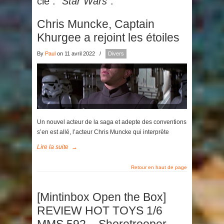
clé :
"Star Wars"
.
Chris Muncke, Captain
Khurgee a rejoint les étoiles
By
Paul
on 11 avril 2022
/
Divers
Un nouvel acteur de la saga et adepte des conventions
s’en est allé, l’acteur Chris Muncke qui interprète
Lire la suite
→
Retour en haut de page
[Mintinbox Open the Box]
REVIEW HOT TOYS 1/6