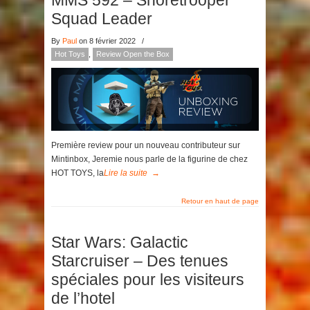
MMS 592 – Shoretrooper
Squad Leader
By
Paul
on 8 février 2022
/
Hot Toys
,
Review Open the Box
Première review pour un nouveau contributeur sur
Mintinbox, Jeremie nous parle de la figurine de chez
HOT TOYS, la
Lire la suite
→
Retour en haut de page
Star Wars: Galactic
Starcruiser – Des tenues
spéciales pour les visiteurs
de l’hotel