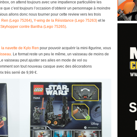
inbox, on attend toujours avec une impatience particulière les
rce que c’est toujours l’occasion d’obtenir un personnage à moindre
Nous allons donc nous tourner pour cette review vers les trois
lo Ren (Lego 75264)
,
Y-wing de la Résistance (Lego 75263)
et le
6 Skyhopper contre Bantha (Lego 75265)
.
 la navette de Kylo Ren
pour pouvoir acquérir la mini-figurine, vous
aisseau
. Le format reste un peu le même, un vaisseau de moins de
. Le vaisseau peut ajuster ses ailes en mode de vol ou
idemment son tout nouveau casque avec des décorations
ix très serré de 9,99 €.