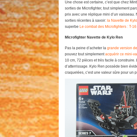
Une chose est certaine, c’est que chez Mint
sorties de Microfighter, tout simplement pa
prix avec une réplique mini d’un vaisseau. 
sorties récentes à savoir:
la Navette de Ky
superbe
Le combat des Microfighters : T-1
Microfighter Navette de Kylo Ren
Pas la peine d’acheter la
grande version de
pouvez tout simplement
acquérir ce mini-v
10 cm, 72 pièces et très facile à construire
d’atterrissage. Kylo Ren possède bien év
craquelées, c’est une valeur sûre pour un pr