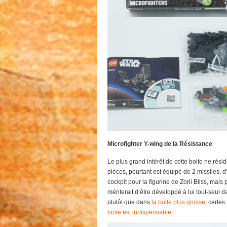
Microfighter Y-wing de la Résistance
Le plus grand intérêt de cette boite ne rési
pièces, pourtant est équipé de 2 missiles, d’u
cockpit pour la figurine de Zorii Bliss, mais
mériterait d’être développé à lui tout-seul 
plutôt que dans
la boite plus grosse
, certes
boite est indispensable.